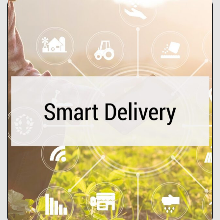
Smart Delivery
Το εργαλείο Smart Delivery είναι ένας
διαδικτυακός χώρος που βοηθά να
δημιουργηθούν τοπικά συστήματα
διανομής τροφίμων με βάση το
μοντέλο των Βραχέων Αλυσίδων
Εφοδιασμού Τροφίμων.
__
__
__
Εξερευνήστε το εργαλείο