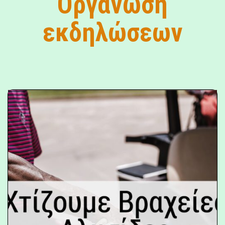
Οργάνωση
εκδηλώσεων
Χτίζουμε Βραχείες
Αλυσίδες
Εφοδιασμού
Τροφίμων
Το εργαλείο «Χτίζουμε Βραχείες