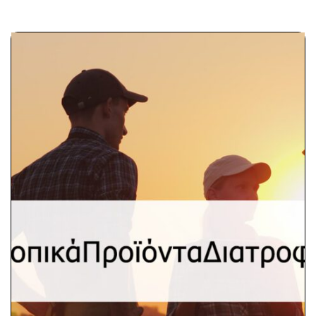
ικάΠροϊόνταΔιατροφής
Το εργαλείο
#ΤοπικάΠροϊόνταΔιατροφής
(#WeNeedLocalFood) είναι ένας
οπτικός οδηγός για τη χρήση των
μέσων κοινωνικής δικτύωσης (social
media) που ενώνει όσους
ενδιαφέρονται για υψηλής ποιότητας,
θρεπτικό και νόστιμο τοπικό φαγητό.
Το εργαλείο περιέχει οδηγίες βήμα-
προς-βήμα για το πώς να στήσετε
επικοινωνιακές εκστρατείες, να