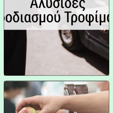
Αλυσίδες Εφοδιασμού Τροφίμων»
είναι ένας οδηγός που υποστηρίζει τη
διοργάνωση τοπικών εκδηλώσεων για
παράγοντες του αγροδιατροφικού
τομέα και να δημιουργήσει νέες
ευκαιρίες συνεργασίας για Βραχείες
Αλυσίδες Εφοδιασμού Τροφίμων.
Εξερευνήστε το εργαλείο
Ελάτε να
γνωριστούμε!