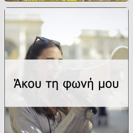
Hear my Voice
Το εργαλείο “Hear my voice” (Άκουσε
τη φωνή μου) είναι ένας
διαδικτυακός χώρος φέρνει σε επαφή
αγρότες, παραγωγούς, καταναλωτές
και άλλες επιχειρήσεις της
αγροδιατροφής για να παρουσιάσουν
τις ιδέες τους για νέες Βραχείες
Αλυσίδες Εφοδιασμού Τροφίωμν και
να βρουν υποστηρικτές και
συνεργάτες για να τις
πραγματοποιήσουν.