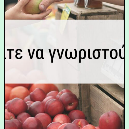
Το εργαλείο «Ελάτε να γνωριστούμε»
(Let’s meet!) είναι ένας οδηγός για
την υποστήριξη τοπικών
εκδηλώσεων για την αναγνώριση και
την προώθηση των τοπικών
προϊόντων, αξιόλογων ανθρώπων και
των ιστόριών τους.
_
__
__
__
__
__
Εξερευνήστε το εργαλείο