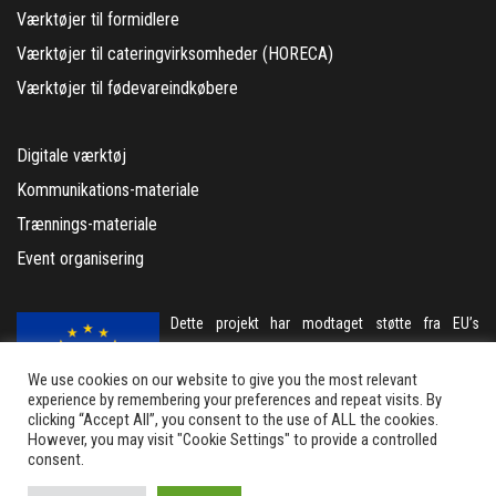
Værktøjer til formidlere
Værktøjer til cateringvirksomheder (HORECA)
Værktøjer til fødevareindkøbere
Digitale værktøj
Kommunikations-materiale
Trænnings-materiale
Event organisering
Dette projekt har modtaget støtte fra EU’s
Horizon 2020 rammeprogram for forskning og
We use cookies on our website to give you the most relevant
innovation under tilskudsaftale nr. 101000788
experience by remembering your preferences and repeat visits. By
clicking “Accept All”, you consent to the use of ALL the cookies.
However, you may visit "Cookie Settings" to provide a controlled
consent.
Copyright agroBRIDGES Consortium 2022