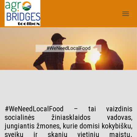
Tog
nav
#WeNeedLocalFood – tai vaizdinis
socialinės žiniasklaidos vadovas,
jungiantis žmones, kurie domisi kokybišku,
sveiku ir skaniu vietiniu maistu.