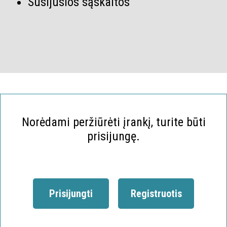
Susijusios sąskaitos
Norėdami peržiūrėti įrankį, turite būti
prisijungę.
Prisijungti
Registruotis