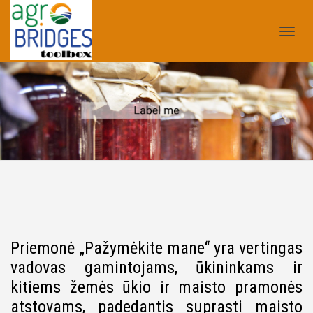
Tog
nav
Priemonė „Pažymėkite mane“ yra vertingas
vadovas gamintojams, ūkininkams ir
kitiems žemės ūkio ir maisto pramonės
atstovams, padedantis suprasti maisto