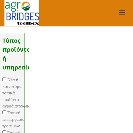
Toggl
Τύπος
προϊόντος
navig
ή
υπηρεσίας
Νέα ή
καινοτόμα
τοπικά
προϊόντα
αγροδιατροφής
Τοπική
επεξεργασία
τροφίμων
Τοπική