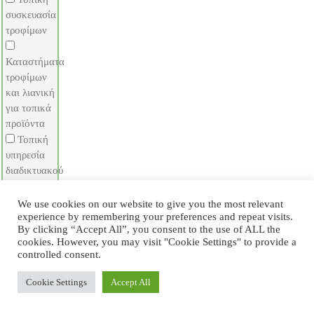
συσκευασία
τροφίμων
Καταστήματα
τροφίμων
και λιανική
για τοπικά
προϊόντα
Τοπική
υπηρεσία
διαδικτυακού
εμπορίου
τροφίμων
We use cookies on our website to give you the most relevant
experience by remembering your preferences and repeat visits.
Τοπική
By clicking “Accept All”, you consent to the use of ALL the
υπηρεσία
cookies. However, you may visit "Cookie Settings" to provide a
διανομής
controlled consent.
τροφίμων
Cookie Settings
Accept All
Υπηρεσίες
για