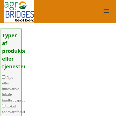
Toggl
Typer
af
navig
produkter
eller
tjenester
Nye
eller
innovative
lokale
landbrugsprodukter
Lokal
fødevareforarbejdning