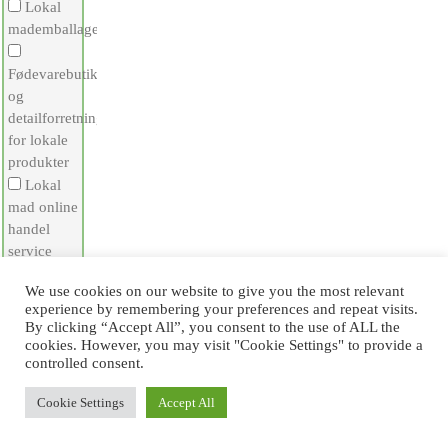
Lokal
mademballage
Fødevarebutikker
og
detailforretninger
for lokale
produkter
Lokal
mad online
handel
service
Lokal
We use cookies on our website to give you the most relevant
madleveringsservice
experience by remembering your preferences and repeat visits.
Services
By clicking “Accept All”, you consent to the use of ALL the
til
cookies. However, you may visit "Cookie Settings" to provide a
gæstfrihedssektoren
controlled consent.
Lokal
Cookie Settings
Accept All
landbrugsturisme
og