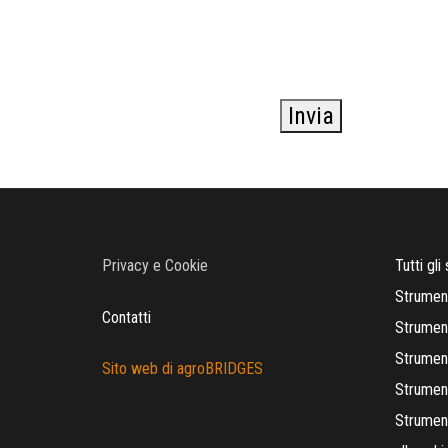
Invia
Privacy e Cookie
Tutti gli
Strument
Contatti
Strument
Strument
Sito web di agroBRIDGES
Strument
Strument