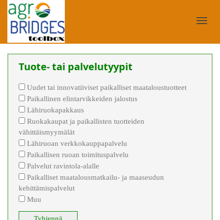
Toggl
Tuote- tai palvelutyypit
navig
Uudet tai innovatiiviset paikalliset maataloustuotteet
Paikallinen elintarvikkeiden jalostus
Lähiruokapakkaus
Ruokakaupat ja paikallisten tuotteiden
vähittäismyymälät
Lähiruoan verkkokauppapalvelu
Paikallisen ruoan toimituspalvelu
Palvelut ravintola-alalle
Paikalliset maatalousmatkailu- ja maaseudun
kehittämispalvelut
Muu
Tyhjennä