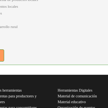
ntos locales
es
rrollo rural
s herramientas
Herramientas Digitales
ntas para productores y
Material de comunicación
ores
Material educativo
entas para consumidores
Organización de eventos