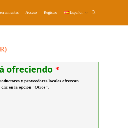
erramientas
Acceso
Registro
Español
R)
tá ofreciendo
*
productores y proveedores locales ofrezcan
 clic en la opción "Otros".