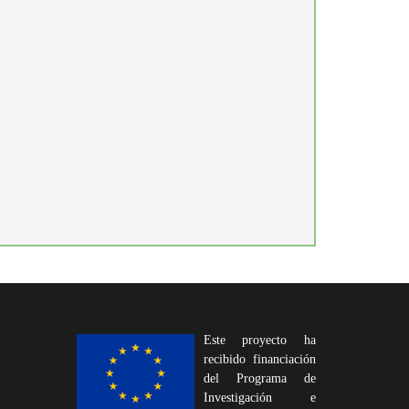
Este proyecto ha
recibido financiación
del Programa de
Investigación e