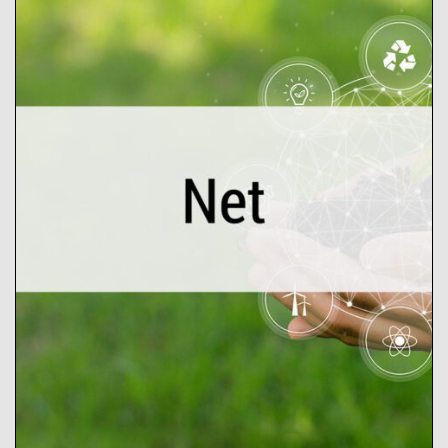
L’outil « agroBRIDGES Net » est un
espace en ligne qui rassemble les
acteurs agroalimentaires locaux pour
coopérer et créer des circuits courts
alimentaires plus puissants.
__
__
__
__
__
__
__
__
__
Explorer l’outil