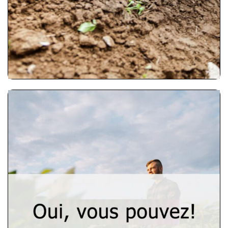
une identité et une position sur le
marché.
Explorer l’outil
Yes, you can!
L’outil “yes, you can!” met en évidence
12 cas de réussite de circuits courts
d’approvisionnement alimentaire à
travers l’Europe pour inspirer les
agriculteurs et les producteurs à
mettre en place leurs modèles