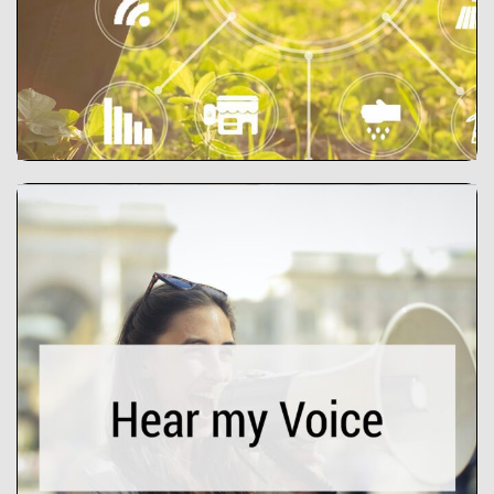
_
Explorer l’outil
Hear my Voice
L’outil « Hear my voice » est un
espace en ligne qui réunit
agriculteurs, producteurs,
consommateurs et autres acteurs de
l’agroalimentaire pour travailler
ensemble et s’épauler pour donner vie