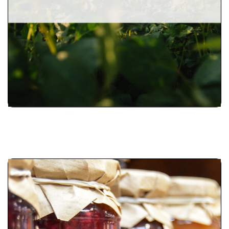
commerciaux en circuits-courts dans
leur région.
_
__
Explorer l’outil
Labellisez-moi
L’outil « Labellisez-moi » est un guide