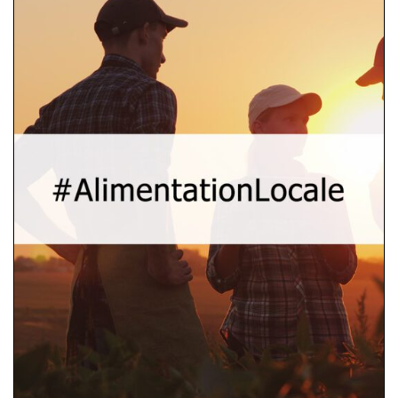
#AlimentationLocale
#AlimentationLocale est un guide
visuel sur les réseaux sociaux qui
rassemble des personnes partageant
un intérêt pour une alimentation
locale de haute qualité, nutritive et
savoureuse. L’outil présente étape par
étape les pas à suivre pour utiliser les
réseaux sociaux afin de créer des
campagnes, des messages et des
discussions pour promouvoir la
nourriture locale dans la société
actuelle.
Explorer l’outil