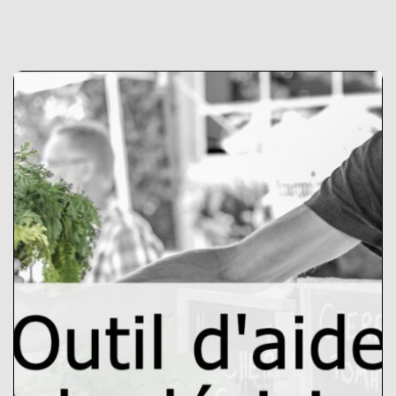
Outil d’aide à la
décision
« L’outil d’aide à la décision est un
outil en ligne qui aide les agriculteurs
à explorer de nouveaux modèles
commerciaux et canaux de vente en
utilisant les circuits courts
d’approvisionnement alimentaire.
Obtenez des recommandations sur les
modèles commerciaux et les canaux