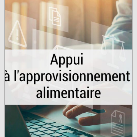
Appui à
l’approvisionnement
alimentaire
L’outil « Appui à l’approvisionnement
alimentaire » est un programme de
formation et de sensibilisation en
ligne destiné à guider les décideurs
politiques et les acheteurs publics de
produits alimentaires, tels que les
hôpitaux et les écoles, à inclure
davantage d’aliments produits par les
circuits courts d’approvisionnement
alimentaire.