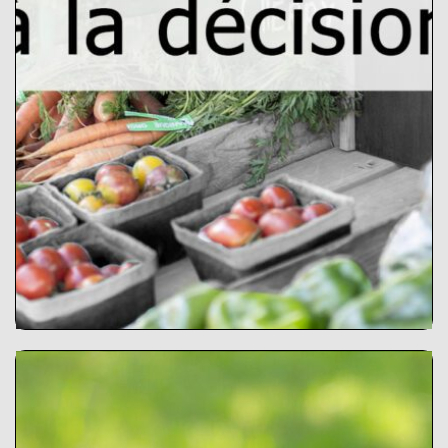
de vente les plus appropriés en
fonction de vos propres informations
ainsi que des informations
contextuelles spécifiques au pays et à
la région. Évaluer les impacts
environnementaux, sociaux et
économiques des différents canaux
de vente. »
Explorer l’outil
Net