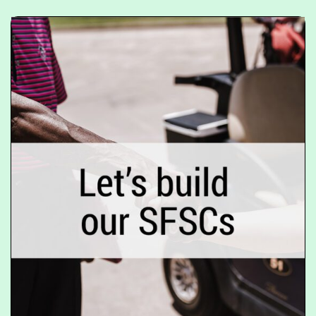
Construisons notre
circuit-court
alimentaire
L’outil « Construisons notre circuit-
court alimentaire » est un guide qui
accompagne l’organisation
d’événements locaux pour fédérer les
acteurs de l’agroalimentaire et créer
de nouvelles collaborations et
partenariats via les Circuits Courts
Alimentaires.