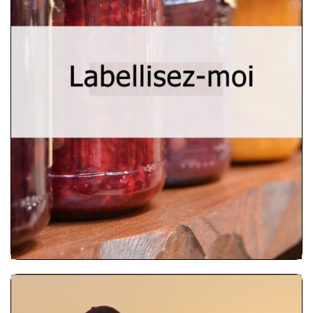
précieux pour les producteurs,
agriculteurs et autres acteurs de
l’industrie agroalimentaire pour
comprendre l’importance des
étiquettes alimentaires et la
réglementation européenne en vigueur
pour créer des étiquettes
professionnelles et informatives pour
les produits locaux issus des circuits
courts alimentaires.
Explorer l’outil